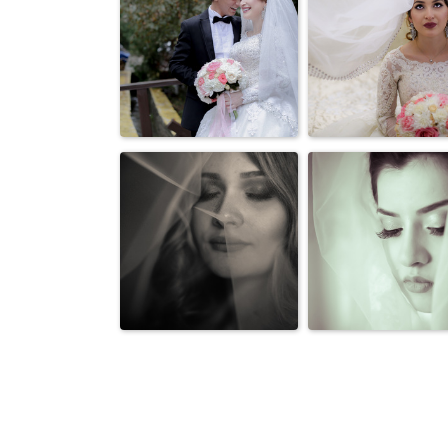
Фотография в
Wedding
студии
Wedding Photo
Wedding Phot